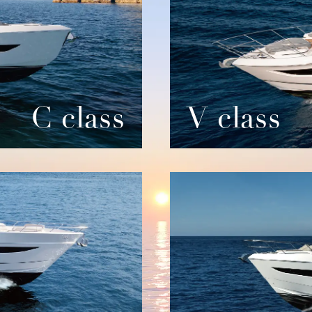
4 視察ツアーの様子
せ
C class
V class
した。
F45の新艇を出展予定！
場ありがとうございました。
ショー2024に多数のご来場有難うございました。