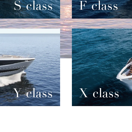
S class
F class
Y class
X class