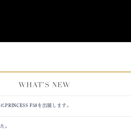
WHAT’S NEW
ow 2026にPRINCESS F58を出展します。
した。