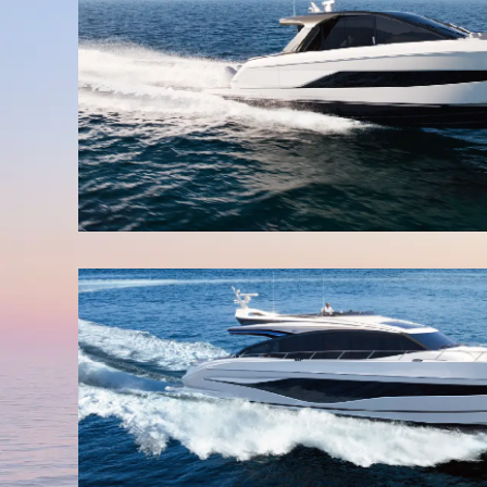
2024.09.20
カンヌヨットフェスティバル 202
2024.09.20
PRINCESS F45新艇到着のお知ら
2024.07.17
PRINCESS F45がご成約となりま
中部ボートショー2024 in 常滑に、
2024.04.15
関西ボートショー2024に多数のご来
2024.04.15
2024.03.27
ジャパンインターナショナルボート