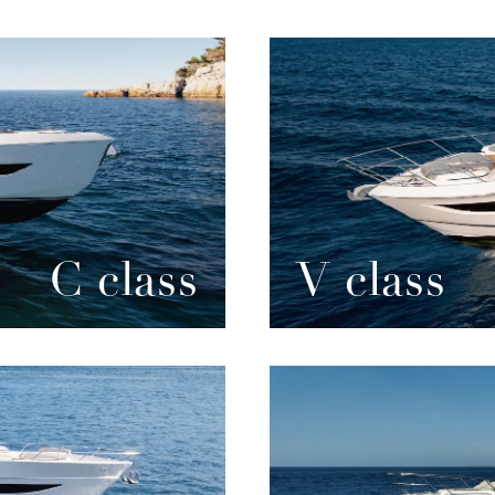
C class
V class