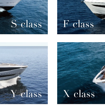
S class
F class
Y class
X class