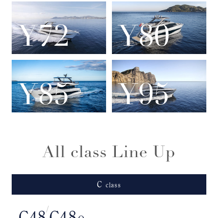
Y72
Y80
Y85
Y95
All class Line Up
C
class
/
C48
C48