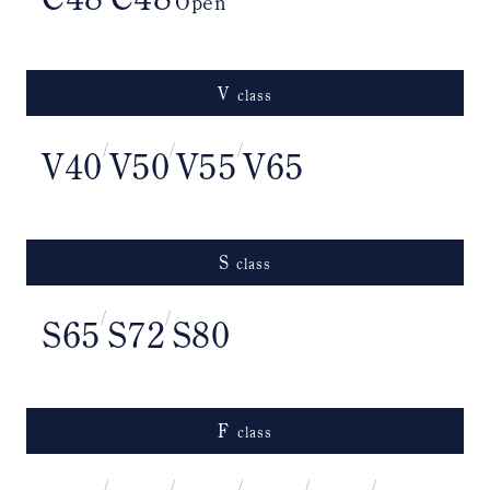
Open
V
class
/
/
/
V40
V50
V55
V65
S
class
/
/
S65
S72
S80
F
class
/
/
/
/
/