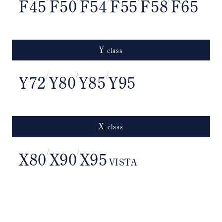
F45
F50
F54
F55
F58
F65
Y
class
/
/
/
Y72
Y80
Y85
Y95
X
class
/
/
X80
X90
X95
VISTA